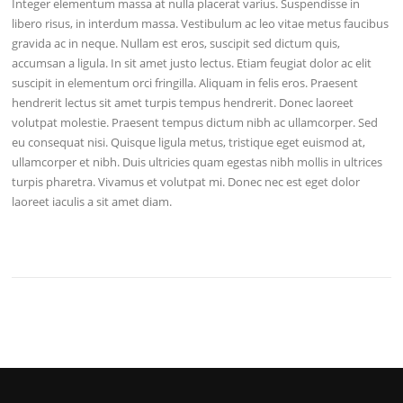
Integer elementum massa at nulla placerat varius. Suspendisse in
libero risus, in interdum massa. Vestibulum ac leo vitae metus faucibus
gravida ac in neque. Nullam est eros, suscipit sed dictum quis,
accumsan a ligula. In sit amet justo lectus. Etiam feugiat dolor ac elit
suscipit in elementum orci fringilla. Aliquam in felis eros. Praesent
hendrerit lectus sit amet turpis tempus hendrerit. Donec laoreet
volutpat molestie. Praesent tempus dictum nibh ac ullamcorper. Sed
eu consequat nisi. Quisque ligula metus, tristique eget euismod at,
ullamcorper et nibh. Duis ultricies quam egestas nibh mollis in ultrices
turpis pharetra. Vivamus et volutpat mi. Donec nec est eget dolor
laoreet iaculis a sit amet diam.