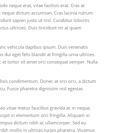
 neque erat, vitae facilisis erat. Cras at
ut neque dictum accumsan. Cras lacinia rutrum
idunt sapien justo ut nisl. Curabitur lobortis
ctus ultricies. Duis tincidunt mi at quam
Nunc vehicula dapibus ipsum. Duis venenatis
 eget felis blandit at fringilla urna ultrices.
nc et tortor sit amet orci consequat semper. Nulla
facilisis condimentum. Donec at orci orci, a dictum
rcu. Fusce pharetra dignissim nisl egestas
leo vitae metus faucibus gravida ac in neque.
scipit in elementum orci fringilla. Aliquam in
t tempus dictum nibh ac ullamcorper. Sed eu
nibh mollis in ultrices turpis pharetra. Vivamus