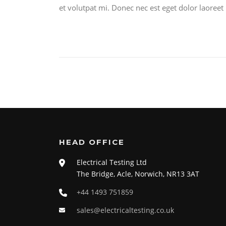
et volutpat mi. Donec nec est eget dolor laoreet 
HEAD OFFICE
Electrical Testing Ltd
The Bridge, Acle, Norwich, NR13 3AT
+44 1493 751859
sales@electricaltesting.co.uk