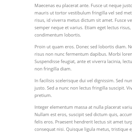
Maecenas eu placerat ante. Fusce ut neque justo,
mauris ut tortor vestibulum fringilla vel sed m
risus, id viverra metus dictum sit amet. Fusce ven
semper neque et varius. Etiam eget lectus risus, 
condimentum lobortis.
Proin ut quam eros. Donec sed lobortis diam. Nu
risus non nunc fermentum dapibus. Morbi lorem a
Suspendisse feugiat, ante et viverra lacinia, lec
non fringilla diam.
In facilisis scelerisque dui vel dignissim. Sed nun
justo. Sed a nunc non lectus fringilla suscipit. 
pretium.
Integer elementum massa at nulla placerat variu
Nullam est eros, suscipit sed dictum quis, accumsa
felis eros. Praesent hendrerit lectus sit amet 
consequat nisi. Quisque ligula metus, tristique 