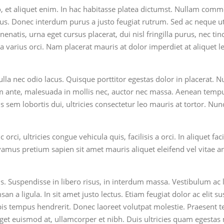
 et aliquet enim. In hac habitasse platea dictumst. Nullam commodo
etus. Donec interdum purus a justo feugiat rutrum. Sed ac neque 
enatis, urna eget cursus placerat, dui nisl fringilla purus, nec tinc
a varius orci. Nam placerat mauris at dolor imperdiet at aliquet le
lla nec odio lacus. Quisque porttitor egestas dolor in placerat. 
nte, malesuada in mollis nec, auctor nec massa. Aenean tempus dui
tus sem lobortis dui, ultricies consectetur leo mauris at tortor. Nu
c orci, ultricies congue vehicula quis, facilisis a orci. In aliquet 
Vivamus pretium sapien sit amet mauris aliquet eleifend vel vitae a
s. Suspendisse in libero risus, in interdum massa. Vestibulum ac 
n a ligula. In sit amet justo lectus. Etiam feugiat dolor ac elit su
turpis tempus hendrerit. Donec laoreet volutpat molestie. Praesen
eget euismod at, ullamcorper et nibh. Duis ultricies quam egestas 